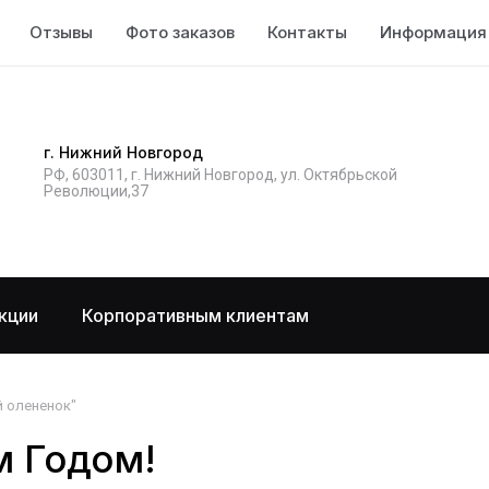
Отзывы
Фото заказов
Контакты
Информация
г. Нижний Новгород
РФ, 603011, г. Нижний Новгород, ул. Октябрьской
Революции,37
кции
Корпоративным клиентам
й олененок"
м Годом!