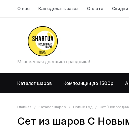
О нас
Как сделать заказ
Оплата
Скидки
Мгновенная доставка праздника!
Каталог шаров
Композиции до 1500р
А
Главная
/
Каталог шаров
/
Новый Год
/
Сет "Новогодни
Сет из шаров С Новы