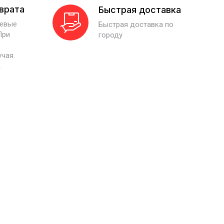
зврата
Быстрая доставка
иевые
Быстрая доставка по
При
городу
учая.
а